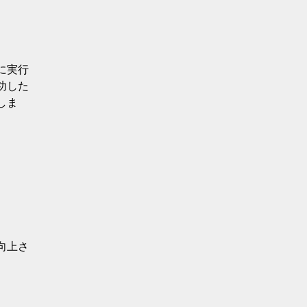
に実行
功した
しま
向上さ