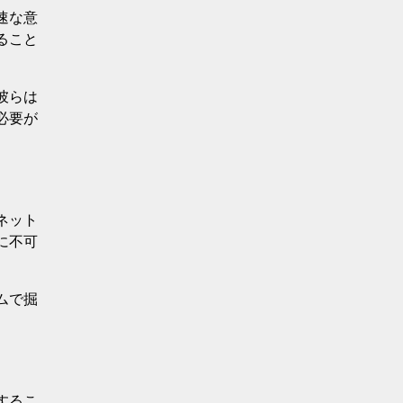
速な意
ること
彼らは
必要が
ネット
に不可
ムで掘
するこ