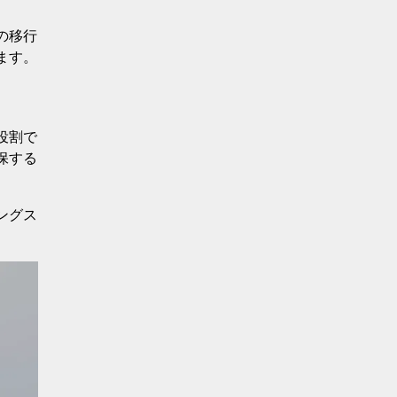
の移行
ます。
役割で
保する
ングス