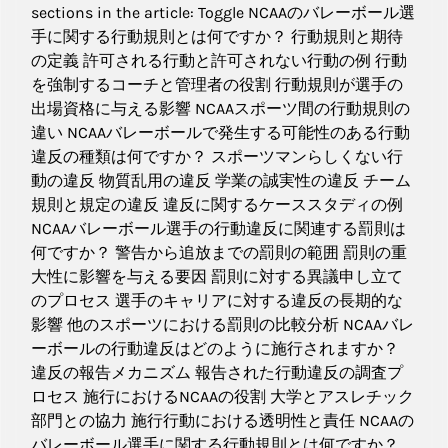
sections in the article: Toggle NCAAのバレーボール選
手に関する行動規則とは何ですか？ 行動規則と期待
の定義 許可される行動と許可されない行動の例 行動
を強制するコーチと管理者の役割 行動規則が選手の
出場資格に与える影響 NCAAスポーツ間の行動規則の
違い NCAAバレーボールで発生する可能性のある行動
違反の種類は何ですか？ スポーツマンらしくない行
動の違反 物質乱用の違反 学業の誠実性の違反 チーム
規則と規定の違反 違反に関するケーススタディの例
NCAAバレーボール選手の行動違反に関連する罰則は
何ですか？ 警告から追放までの罰則の範囲 罰則の重
大性に影響を与える要因 罰則に対する異議申し立て
のプロセス 選手のキャリアに対する違反の長期的な
影響 他のスポーツにおける罰則の比較分析 NCAAバレ
ーボールの行動違反はどのように施行されますか？
違反の報告メカニズム 報告された行動違反の調査プ
ロセス 施行におけるNCAAの役割 大学とアスレチック
部門との協力 施行行動における透明性と責任 NCAAの
バレーボール選手に関する行動規則とは何ですか？