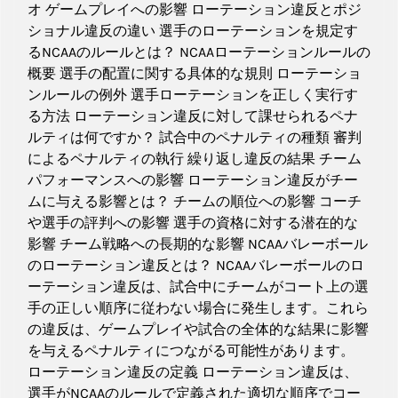
オ ゲームプレイへの影響 ローテーション違反とポジ
ショナル違反の違い 選手のローテーションを規定す
るNCAAのルールとは？ NCAAローテーションルールの
概要 選手の配置に関する具体的な規則 ローテーショ
ンルールの例外 選手ローテーションを正しく実行す
る方法 ローテーション違反に対して課せられるペナ
ルティは何ですか？ 試合中のペナルティの種類 審判
によるペナルティの執行 繰り返し違反の結果 チーム
パフォーマンスへの影響 ローテーション違反がチー
ムに与える影響とは？ チームの順位への影響 コーチ
や選手の評判への影響 選手の資格に対する潜在的な
影響 チーム戦略への長期的な影響 NCAAバレーボール
のローテーション違反とは？ NCAAバレーボールのロ
ーテーション違反は、試合中にチームがコート上の選
手の正しい順序に従わない場合に発生します。これら
の違反は、ゲームプレイや試合の全体的な結果に影響
を与えるペナルティにつながる可能性があります。
ローテーション違反の定義 ローテーション違反は、
選手がNCAAのルールで定義された適切な順序でコー