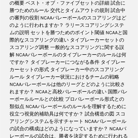
の概要 ベスト・オブ・ファイブセットの詳細 試合に
勝つためのルール 交代とタイムアウトの規則 試合中
の審判の役割 NCAAバレーボールのスコアリングはど
のように行われますか？ ラリースコアリングシステ
ムの説明 セットを勝つためのポイント閾値 NCAAと国
際的なスコアリングの違い タイブレーカーセットの
スコアリング調整 一般的なスコアリングに関する誤
解 NCAAバレーボールのタイブレーカーのルールは何
ですか？ タイブレーカーにつながる条件 タイブレー
カーセットの形式 タイブレーカー中のスコアリング
ルール タイブレーカー状況におけるチームの戦略
NCAAバレーボールは他のリーグとどのように比較さ
れますか？ NCAAと高校バレーボールの違い 国際バレ
ーボールルールとの比較 プロバレーボール形式との
類似点 NCAAバレーボールのルールを理解するために
役立つ視覚的補助具は何ですか？ 試合構造の図 スコ
アリングシステムを示すチャート NCAAバレーボール
の試合の構成はどのようになっていますか？ NCAAバ
レーボールの試合は、勝者を決定するために行われる