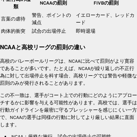
NCAAの罰則
FIVBの罰則
類
警告、ポイントの
イエローカード、レッドカ
言葉の虐待
減点
ード
肉体的衝突
試合の出場停止
即時退場
NCAAと高校リーグの罰則の違い
高校のバレーボールリーグは、NCAAに比べて罰則がより寛容
であることが多いです。たとえば、NCAAが繰り返しの不正行
為に対して出場停止を科す場合、高校リーグでは警告や軽微な
罰則のみが発行されることがあります。
この不一致は、選手がコート上での行動にどのようにアプロー
チするかに影響を与える可能性があります。高校では、選手は
行動ガイドラインを厳密に守るプレッシャーを感じにくい一方
で、NCAAの選手は同様の行動に対してより厳しい結果に直面
します。
NCAA：厳格な施行、試合の出場停止の可能性。