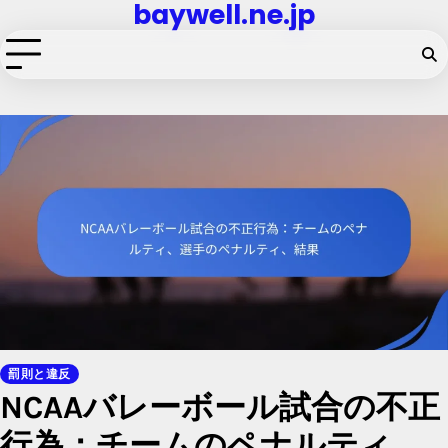
baywell.ne.jp
Skip
to
content
罰則と違反
NCAAバレーボール試合の不正
行為：チームのペナルティ、