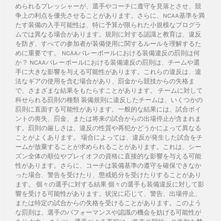
められるプレッシャーが、選手やコーチに遵守を見落とさせ、競
争上の利点を優先させることがあります。さらに、NCAA基準を満
たす装備の入手可能性は、特に予算が限られた小規模なプログラ
ムでは異なる場合があります。規則に対する認識と教育は、違反
を防ぎ、すべての参加者が装備使用に関するルールを理解するた
めに重要です。 NCAAバレーボールにおける装備違反の罰則は何
か？ NCAAバレーボールにおける装備違反の罰則は、チームや選
手に大きな影響を与える可能性があります。これらの違反は、違
法なギアの使用を含む場合があり、罰金から競技からの失格ま
で、さまざまな結果をもたらすことがあります。 チームに対して
科せられる罰則の種類 装備規則に違反したチームは、いくつかの
罰則に直面する可能性があります。一般的な結果には、試合ポイ
ントの喪失、罰金、または将来の試合からの出場停止が含まれま
す。罰則の厳しさは、違反の性質や再犯かどうかによって異なる
ことがよくあります。 場合によっては、違反が発生した試合をチ
ームが放棄することが求められることがあります。これは、シー
ズン全体の順位やプレイオフの資格に直接的な影響を与える可能
性があります。さらに、コーチは装備基準の遵守を確保できなか
った場合、警告を受けたり、懲戒処分を受けたりすることがあり
ます。 個々の選手に対する結果 個々の選手も装備違反に対して影
響を受ける可能性があります。状況に応じて、警告、出場停止、
または特定の試合からの失格を受けることがあります。このよう
な罰則は、選手のパフォーマンスや認識の機会を妨げる可能性が