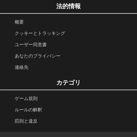
法的情報
概要
クッキーとトラッキング
ユーザー同意書
あなたのプライバシー
連絡先
カテゴリ
ゲーム規則
ルールの解釈
罰則と違反