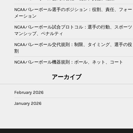
NCAAバレーボール選手のポジション：役割、責任、フォー
メーション
NCAAバレーボール試合プロトコル：選手の行動、スポーツ
マンシップ、ペナルティ
NCAAバレーボール交代規則：制限、タイミング、選手の役
割
NCAAバレーボール機器規則：ボール、ネット、コート
アーカイブ
February 2026
January 2026