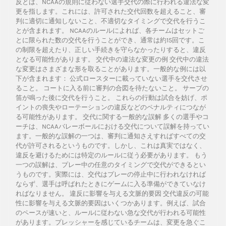
反とは、NCAAの規則に従わない選手交代の際に行われる違法な変
更を指します。これには、許可された交代回数を超えること、審
判に適切に通知しないこと、不適切なタイミングで交代を行うこ
とが含まれます。 NCAAのルールによれば、各チームはセットご
とに限られた数の交代を行うことができ、通常は約15回です。こ
の制限を超えたり、正しい手続きを守らなかったりすると、違反
となる可能性があります。 交代中の違法な変更の例 交代中の違法
な変更はさまざまな形を取ることがあります。一般的な例には以
下が含まれます： 公式ロースターに載っていない選手を交代させ
ること。 コートに入る前に審判の合図を待たないこと。 サーブの
笛が鳴った後に交代を行うこと。 これらの行動は試合を妨げ、ポ
イントの喪失やローテーションの違反などのペナルティにつなが
る可能性があります。 交代に関する一般的な誤解 多くの選手やコ
ーチは、NCAAバレーボールにおける交代について誤解を持ってい
ます。一般的な誤解の一つは、審判に通知さえすればすべての交
代が許可されるというものです。しかし、これは真実ではなく、
違反を避けるためには特定のルールに従う必要があります。 もう
一つの誤解は、プレー中の任意のタイミングで交代ができるとい
うものです。実際には、交代はプレーの停止中に行われなければ
ならず、選手は呼ばれたときにゲームに入る準備ができていなけ
ればなりません。 違反に影響を与える文脈的要因 交代違反の可能
性に影響を与える文脈的要因はいくつかあります。例えば、試合
のペースが速いと、ルールに従わない急な交代が行われる可能性
があります。プレッシャーを感じているチームは、変更を急ぐこ