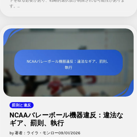
トを取る必要があり、戦略的選択肢が制限される可能性がありま
す。…
罰則と違反
NCAAバレーボール機器違反：違法な
ギア、罰則、執行
by 著者：ライラ・モンロー
09/01/2026