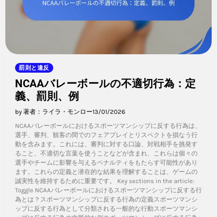
罰則と違反
NCAAバレーボールの不適切行為：定
義、罰則、例
by 著者：ライラ・モンロー
13/01/2026
NCAAバレーボールにおけるスポーツマンシップに反する行為は、
選手、審判、観客の間でのフェアプレイとリスペクトを損なう行
動を含みます。これには、審判に対する口論、対戦相手を挑発す
ること、不適切な言葉を使うことなどが含まれ、これらは個々の
選手やチームに影響を与えるペナルティをもたらす可能性があり
ます。これらの定義と潜在的な結果を理解することは、ゲームの
誠実性を維持するために重要です。 Key sections in the article:
Toggle NCAAバレーボールにおけるスポーツマンシップに反する行
為とは？スポーツマンシップに反する行為の定義スポーツマンシ
ップに反する行為として分類される一般的な行動スポーツマンシ