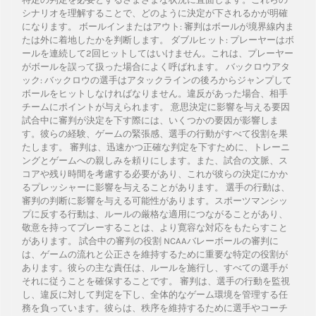
シナリオを理解することで、どのように決定が下されるかが明確
になります。 ボールインまたはアウト: 審判はボールが境界線内ま
たは外に着地したかを判断します。 ダブルヒット: プレーヤーはボ
ールを連続して2回ヒットしてはいけません。これは、プレーヤー
がボールを誤って扱った場合によく呼ばれます。 バックロウアタ
ック: バックロウの選手はアタックラインの後ろからジャンプして
ボールをヒットしなければなりません。違反があった場合、相手
チームにポイントが与えられます。 意思決定に影響を与える要因
試合中に審判が決定を下す際には、いくつかの要因が影響しま
す。彼らの経験、ゲームの緊張感、選手の行動がすべて役割を果
たします。 審判は、迅速かつ正確な判定を下すために、トレーニ
ングとゲームへの親しみを頼りにします。また、試合の文脈、ス
コアや残り時間を考慮する必要があり、これが彼らの決定にかか
るプレッシャーに影響を与えることがあります。 選手の行動は、
審判の判断に影響を与える可能性があります。スポーツマンシッ
プに反する行動は、ルールの厳格な適用につながることがあり、
敬意を持ってプレーすることは、より寛容な対応をもたらすこと
があります。 試合中の審判の役割 NCAAバレーボールの審判に
は、ゲームの流れと公正さを維持するために重要な特定の役割が
あります。彼らの主な責任は、ルールを施行し、すべての選手が
それに従うことを確保することです。 審判は、選手の行動を監視
し、違反に対して判定を下し、全体的なゲーム環境を管理する任
務を負っています。彼らは、秩序を維持するために選手やコーチ