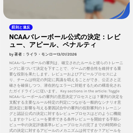
罰則と違反
NCAAバレーボール公式の決定：レビ
ュー、アピール、ペナルティ
by 著者：ライラ・モンロー
13/01/2026
NCAAバレーボールの審判は、確立されたルールと彼らのトレーニ
ングに基づいて決定を下すことで、ゲームの整合性を維持する重
要な役割を果たします。レビューおよびアピールプロセスによ
り、チームは特定の判定に異議を唱えることができ、公正さと正
確さを確保しつつ、潜在的なエラーに対処するための構造化され
たガイドラインに従います。 Key sections in the article: Toggle
NCAAバレーボールの審判の意思決定プロセスとは？審判の決定を
支配する主要なルール特定の判定につながる一般的なシナリオ意
思決定に影響を与える要因試合中の審判の役割審判のトレーニン
グと認証公式の決定に対するレビュープロセスはどのように機能
しますか？レビューを要求できる条件レビューを開始する手順レ
ビュー中の決定評価基準レビュープロセスの完了までの時間枠公
式の決定に対するアピールのメカニズムは何ですか？アピールを