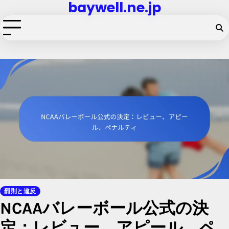
baywell.ne.jp
Skip
to
content
罰則と違反
NCAAバレーボール公式の決
定：レビュー、アピール、ペ