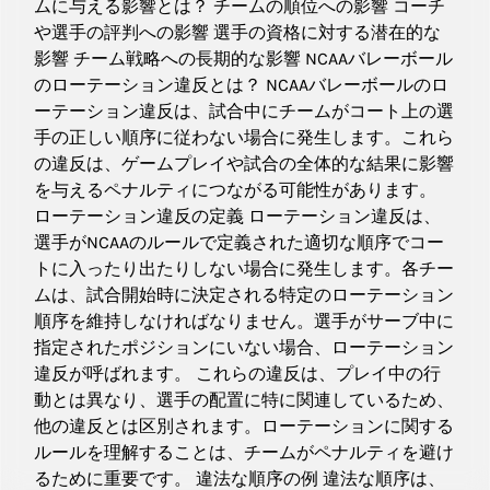
ムに与える影響とは？ チームの順位への影響 コーチ
や選手の評判への影響 選手の資格に対する潜在的な
影響 チーム戦略への長期的な影響 NCAAバレーボール
のローテーション違反とは？ NCAAバレーボールのロ
ーテーション違反は、試合中にチームがコート上の選
手の正しい順序に従わない場合に発生します。これら
の違反は、ゲームプレイや試合の全体的な結果に影響
を与えるペナルティにつながる可能性があります。
ローテーション違反の定義 ローテーション違反は、
選手がNCAAのルールで定義された適切な順序でコー
トに入ったり出たりしない場合に発生します。各チー
ムは、試合開始時に決定される特定のローテーション
順序を維持しなければなりません。選手がサーブ中に
指定されたポジションにいない場合、ローテーション
違反が呼ばれます。 これらの違反は、プレイ中の行
動とは異なり、選手の配置に特に関連しているため、
他の違反とは区別されます。ローテーションに関する
ルールを理解することは、チームがペナルティを避け
るために重要です。 違法な順序の例 違法な順序は、