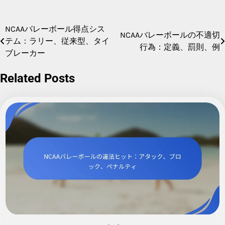
NCAAバレーボール得点シス
Post
NCAAバレーボールの不適切
テム：ラリー、従来型、タイ
行為：定義、罰則、例
navigation
ブレーカー
Related Posts