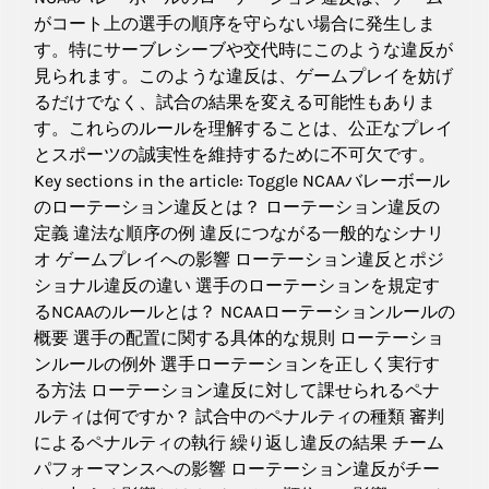
がコート上の選手の順序を守らない場合に発生しま
す。特にサーブレシーブや交代時にこのような違反が
見られます。このような違反は、ゲームプレイを妨げ
るだけでなく、試合の結果を変える可能性もありま
す。これらのルールを理解することは、公正なプレイ
とスポーツの誠実性を維持するために不可欠です。
Key sections in the article: Toggle NCAAバレーボール
のローテーション違反とは？ ローテーション違反の
定義 違法な順序の例 違反につながる一般的なシナリ
オ ゲームプレイへの影響 ローテーション違反とポジ
ショナル違反の違い 選手のローテーションを規定す
るNCAAのルールとは？ NCAAローテーションルールの
概要 選手の配置に関する具体的な規則 ローテーショ
ンルールの例外 選手ローテーションを正しく実行す
る方法 ローテーション違反に対して課せられるペナ
ルティは何ですか？ 試合中のペナルティの種類 審判
によるペナルティの執行 繰り返し違反の結果 チーム
パフォーマンスへの影響 ローテーション違反がチー