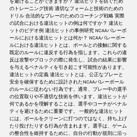
を避けることができますか？ 違法ヒットを防ぐため
のトレーニング技術 適切なフォームと技術のための
ドリル 合法的なプレーのためのコーチング戦略 実際
の試合における違法ヒットの例は何ですか？ 違法ヒ
ットのビデオ例 違法ヒットの事例研究 NCAAバレーボ
ールにおける違法ヒットとは何か？ NCAAバレーボー
ルにおける違法ヒットとは、ボールとの接触に関する
既定のルールに違反する行為を指します。これらの違
反は攻撃やブロックの際に発生し、試合の結果に影響
を与えるペナルティを引き起こす可能性があります。
違法ヒットの定義 違法ヒットとは、公正なプレーと
安全を確保するために設計されたNCAAバレーボール
のルールに従わない行為です。通常、プレー中の選手
の位置取りや不適切な技術を伴います。違法ヒットが
何であるかを理解することは、選手やコーチがペナル
ティを避けるために重要です。 一般的な違法ヒット
には、ボールをクリーンに打つのではなく、持ち上げ
たり投げたりする行為が含まれます。選手は、ゲーム
の整合性を維持するために、自分の行動が規則に沿っ