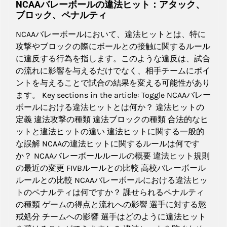
NCAAバレーボールの違法ヒット：アタック、
ブロック、ペナルティ
NCAAバレーボールにおいて、違法ヒットとは、特に
攻撃やブロックの際にボールとの接触に関するルール
に違反する行為を指します。このような違反は、試合
の流れに影響を与えるだけでなく、相手チームにポイ
ントを与えることで試合の結果を変える可能性があり
ます。 Key sections in the article: Toggle NCAAバレー
ボールにおける違法ヒットとは何か？ 違法ヒットの
定義 違法攻撃の種類 違法ブロックの種類 合法的なヒ
ットと違法ヒットの違い 違法ヒットに関する一般的
な誤解 NCAAの違法ヒットに関するルールは何です
か？ NCAAバレーボールルールの概要 違法ヒット規則
の最近の変更 FIVBルールとの比較 高校バレーボール
ルールとの比較 NCAAバレーボールにおける違法ヒッ
トのペナルティは何ですか？ 課せられるペナルティ
の種類 ゲームの得点と流れへの影響 選手に対する懲
戒処分 チームへの影響 選手はどのように違法ヒット