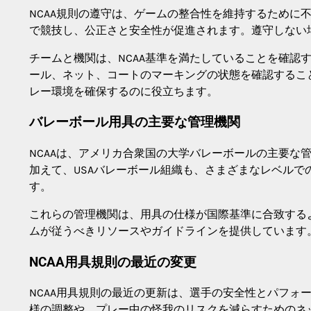
NCAA規則の遵守は、ゲームの整合性を維持するために
で競技し、公正さと安全性が促進されます。遵守しない
チームと機関は、NCAA基準を満たしていることを確認
ール、ネット、コートのマーキングの状態を確認するこ
レー環境を確保するのに役立ちます。
バレーボール用具の主要な管理機関
NCAAは、アメリカ合衆国の大学バレーボールの主要な
加えて、USAバレーボール組織も、さまざまなレベル
す。
これらの管理機関は、用具の仕様が国際基準に合致する
ムが従うべきリソースやガイドラインを提供しています
NCAA用具規則の最近の変更
NCAA用具規則の最近の更新は、選手の安全性とパフォ
様の調整や、プレー中の怪我のリスクを減らすためのネ