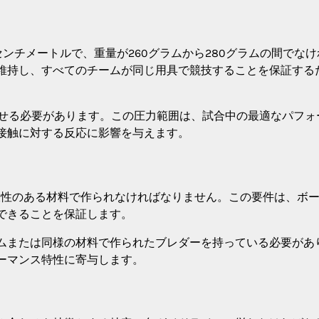
センチメートルで、重量が260グラムから280グラムの間でな
維持し、すべてのチームが同じ用具で競技することを保証する
に膨らませる必要があります。この圧力範囲は、試合中の最適なパフォ
接触に対する反応に影響を与えます。
久性のある材料で作られなければなりません。この要件は、ボ
できることを保証します。
ムまたは同様の材料で作られたブレダーを持っている必要があ
ーマンス特性に寄与します。