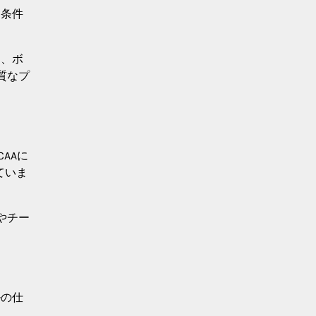
じ条件
。
は、ボ
質なプ
AAに
ていま
やチー
ルの仕