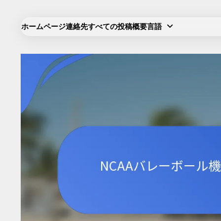
Skip
to
ホームページ
連絡先
すべての投稿
概要
言語
content