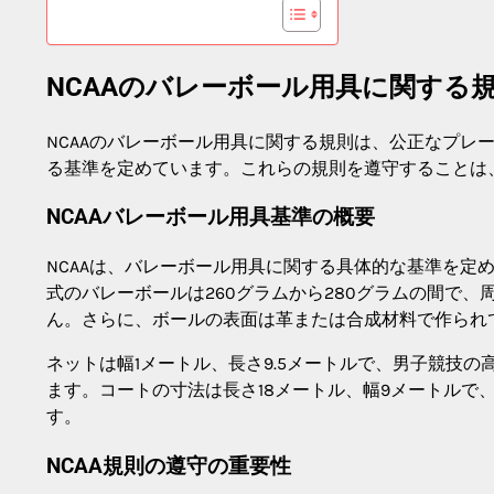
NCAAのバレーボール用具に関する
NCAAのバレーボール用具に関する規則は、公正なプレ
る基準を定めています。これらの規則を遵守することは
NCAAバレーボール用具基準の概要
NCAAは、バレーボール用具に関する具体的な基準を定
式のバレーボールは260グラムから280グラムの間で、
ん。さらに、ボールの表面は革または合成材料で作られ
ネットは幅1メートル、長さ9.5メートルで、男子競技の高
ます。コートの寸法は長さ18メートル、幅9メートルで
す。
NCAA規則の遵守の重要性