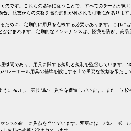
不可欠です。これらの基準に従うことで、すべてのチームが同
場合、競技からの失格を含む罰則が科される可能性があります
するために、定期的に用具を点検する必要があります。これに
とが含まれます。定期的なメンテナンスは、怪我を防ぎ、高品
管理機関であり、用具に関する規則と規制を監督しています。NC
でのバレーボール用具の基準を設定する上で重要な役割を果たし
ように協力し、競技間の一貫性を促進しています。また、学校
。
ーマンスの向上に焦点を当てています。変更には、バレーボー
ット材料の改善が含まれています。