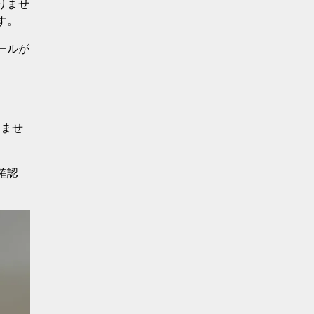
りませ
す。
ールが
りませ
確認