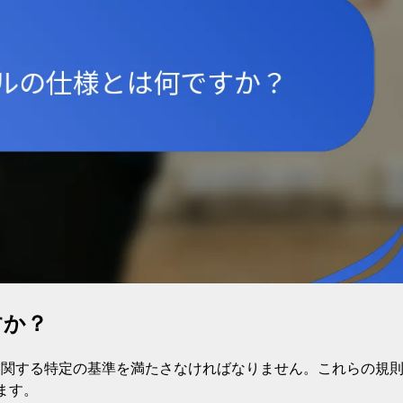
すか？
に関する特定の基準を満たさなければなりません。これらの規
ます。