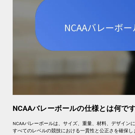
NCAAバレーボールの仕様とは何で
NCAAバレーボールは、サイズ、重量、材料、デザイン
すべてのレベルの競技における一貫性と公正さを確保し