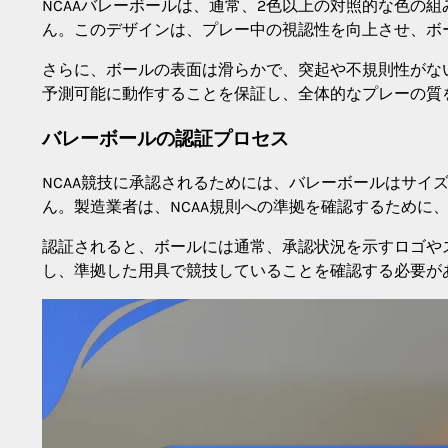
NCAAバレーボールは、通常、2色以上の対照的な色の
ん。このデザインは、プレー中の視認性を向上させ、ボ
さらに、ボールの表面は滑らかで、突起や不規則性がな
予測可能に動作することを保証し、全体的なプレーの質
バレーボールの認証プロセス
NCAA競技に承認されるためには、バレーボールはサイ
ん。製造業者は、NCAA規則への準拠を確認するために
認証されると、ボールには通常、承認状況を示すロゴや
し、準拠した用具で競技していることを確認する必要が