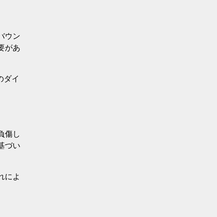
バウン
要があ
のダイ
負傷し
基づい
れによ