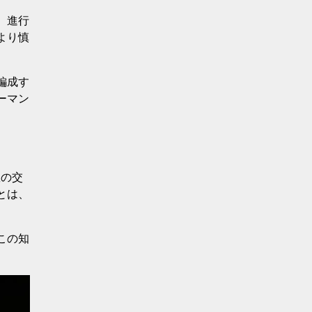
、進行
より慎
編成す
ーマン
数の交
とは、
この知