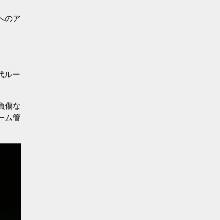
へのア
代ルー
負傷な
ーム管