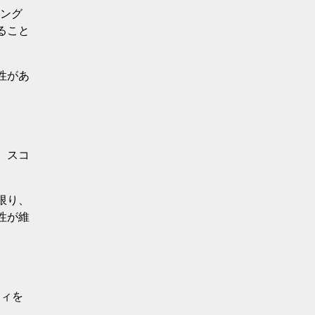
ミング
ること
性があ
、スコ
限り、
性が維
ティを