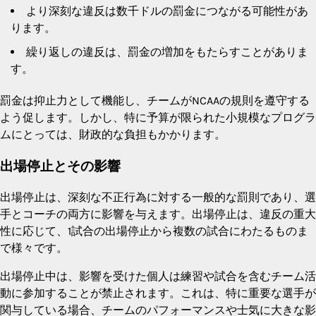
より深刻な違反は数千ドルの罰金につながる可能性があ
ります。
繰り返しの違反は、罰金の増加をもたらすことがありま
す。
罰金は抑止力として機能し、チームがNCAAの規則を遵守する
よう促します。しかし、特に予算が限られた小規模なプログラ
ムにとっては、財政的な負担もかかります。
出場停止とその影響
出場停止は、深刻な不正行為に対する一般的な罰則であり、選
手とコーチの両方に影響を与えます。出場停止は、違反の重大
性に応じて、1試合の出場停止から複数の試合にわたるものま
で様々です。
出場停止中は、影響を受けた個人は練習や試合を含むチーム活
動に参加することが禁止されます。これは、特に重要な選手が
関与している場合、チームのパフォーマンスや士気に大きな影