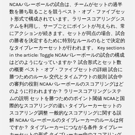
NCAAバレーボールの試合は、チームがセットの過半
数を勝ち取ることを競うベスト・オブ・ファイブセッ
ト形式で構成されています。ラリースコアリングシス
テムを利用し、サーブごとにポイントが与えられ、常
にアクションが続きます。セットが同点の場合、試合
の勝者を決定するために特別なルールのもとで決定的
なタイブレーカーセットが行われます。 Key sections
in the article: Toggle NCAAバレーボールの試合の構成
はどのようになっていますか？ 試合形式とセット数
の概要 ベスト・オブ・ファイブセットの詳細 試合に
勝つためのルール 交代とタイムアウトの規則 試合中
の審判の役割 NCAAバレーボールのスコアリングはど
のように行われますか？ ラリースコアリングシステ
ムの説明 セットを勝つためのポイント閾値 NCAAと国
際的なスコアリングの違い タイブレーカーセットの
スコアリング調整 一般的なスコアリングに関する誤
解 NCAAバレーボールのタイブレーカーのルールは何
ですか？ タイブレーカーにつながる条件 タイブレー
カーセットの形式 タイブレーカー中のスコアリング