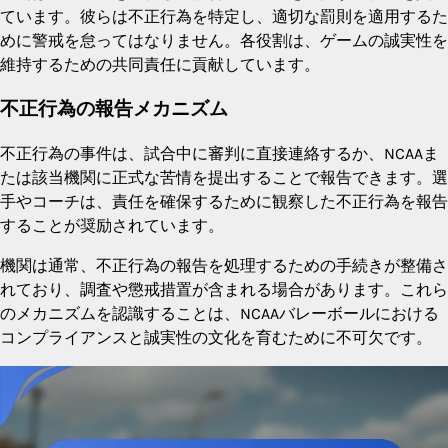
ています。彼らは不正行為を特定し、適切な罰則を適用するた
めに警戒を怠ってはなりません。各役割は、ゲームの誠実性を
維持するための共同責任に貢献しています。
不正行為の報告メカニズム
不正行為の事件は、試合中に審判に直接連絡するか、NCAAま
たは該当機関に正式な苦情を提出することで報告できます。選
手やコーチは、責任を確保するために観察した不正行為を報告
することが奨励されています。
機関は通常、不正行為の報告を処理するための手続きが整備さ
れており、調査や懲戒措置が含まれる場合があります。これら
のメカニズムを認識することは、NCAAバレーボールにおける
コンプライアンスと誠実性の文化を育むために不可欠です。