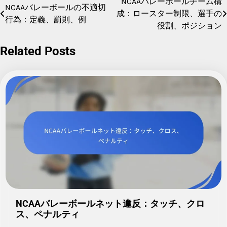
NCAAバレーボールチーム構
Post
NCAAバレーボールの不適切
成：ロースター制限、選手の
行為：定義、罰則、例
navigation
役割、ポジション
Related Posts
NCAAバレーボールネット違反：タッチ、クロ
ス、ペナルティ