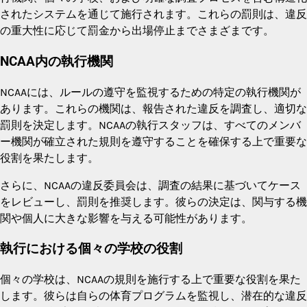
されたシステムを通じて施行されます。これらの罰則は、違反
の重大性に応じて罰金から出場停止までさまざまです。
NCAA内の執行機関
NCAAには、ルールの遵守を監視するための特定の執行機関が
あります。これらの機関は、報告された違反を調査し、適切な
罰則を決定します。NCAAの執行スタッフは、すべてのメンバ
ー機関が確立された規則を遵守することを確保する上で重要な
役割を果たします。
さらに、NCAAの違反委員会は、調査の結果に基づいてケース
をレビューし、罰則を推奨します。彼らの決定は、関与する機
関や個人に大きな影響を与える可能性があります。
執行における個々の学校の役割
個々の学校は、NCAAの規則を施行する上で重要な役割を果た
します。彼らは自らの体育プログラムを監視し、潜在的な違反