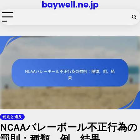
baywell.ne.jp
Skip
to
content
罰則と違反
NCAAバレーボール不正行為の
罰則：種類、例、結果