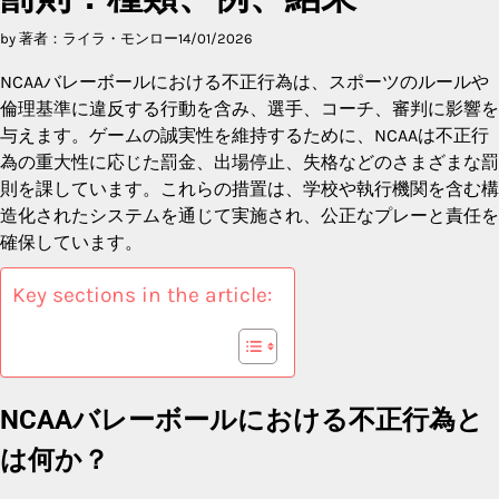
by 著者：ライラ・モンロー
14/01/2026
NCAAバレーボールにおける不正行為は、スポーツのルールや
倫理基準に違反する行動を含み、選手、コーチ、審判に影響を
与えます。ゲームの誠実性を維持するために、NCAAは不正行
為の重大性に応じた罰金、出場停止、失格などのさまざまな罰
則を課しています。これらの措置は、学校や執行機関を含む構
造化されたシステムを通じて実施され、公正なプレーと責任を
確保しています。
Key sections in the article:
NCAAバレーボールにおける不正行為と
は何か？