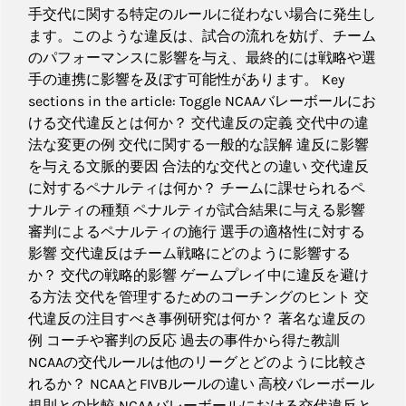
手交代に関する特定のルールに従わない場合に発生し
ます。このような違反は、試合の流れを妨げ、チーム
のパフォーマンスに影響を与え、最終的には戦略や選
手の連携に影響を及ぼす可能性があります。 Key
sections in the article: Toggle NCAAバレーボールにお
ける交代違反とは何か？ 交代違反の定義 交代中の違
法な変更の例 交代に関する一般的な誤解 違反に影響
を与える文脈的要因 合法的な交代との違い 交代違反
に対するペナルティは何か？ チームに課せられるペ
ナルティの種類 ペナルティが試合結果に与える影響
審判によるペナルティの施行 選手の適格性に対する
影響 交代違反はチーム戦略にどのように影響する
か？ 交代の戦略的影響 ゲームプレイ中に違反を避け
る方法 交代を管理するためのコーチングのヒント 交
代違反の注目すべき事例研究は何か？ 著名な違反の
例 コーチや審判の反応 過去の事件から得た教訓
NCAAの交代ルールは他のリーグとどのように比較さ
れるか？ NCAAとFIVBルールの違い 高校バレーボール
規則との比較 NCAAバレーボールにおける交代違反と