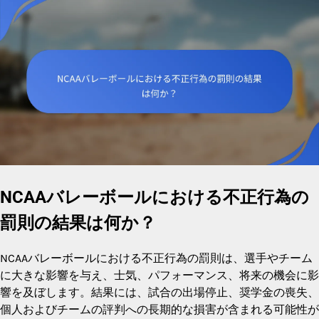
NCAAバレーボールにおける不正行為の
罰則の結果は何か？
NCAAバレーボールにおける不正行為の罰則は、選手やチーム
に大きな影響を与え、士気、パフォーマンス、将来の機会に影
響を及ぼします。結果には、試合の出場停止、奨学金の喪失、
個人およびチームの評判への長期的な損害が含まれる可能性が