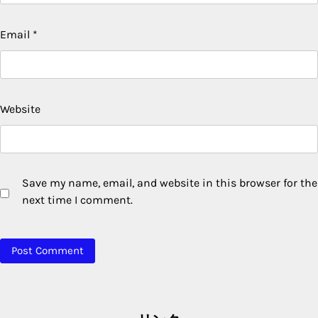
Email
*
Website
Save my name, email, and website in this browser for the
next time I comment.