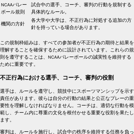
NCAAバレー
試合中の選手、コーチ、審判の行動を規制する
ボール規則
具体的なルール。
各大学や大学は、不正行為に対処する追加の方
機関の方針
針を持っている場合があります。
この規制枠組みは、すべての参加者が不正行為の期待と結果を
理解することを確保するために設計されています。これらの規
則を遵守することは、NCAAバレーボールの誠実性を維持する
ために重要です。
不正行為における選手、コーチ、審判の役割
選手は、ルールを遵守し、競技中にスポーツマンシップを示す
責任があります。彼らは自分の行動の結果と公正なプレーの重
要性を理解しなければなりません。コーチは、適切な行動を模
範し、チーム内に尊重の文化を根付かせる重要な役割を果たし
ます。
審判は、ルールを施行し、試合中の秩序を維持する任務を負っ