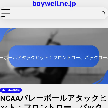
baywell.ne.jp
Skip
to
content
ルールの解釈
NCAAバレーボールアタックヒ
ット：フロントロー、バック