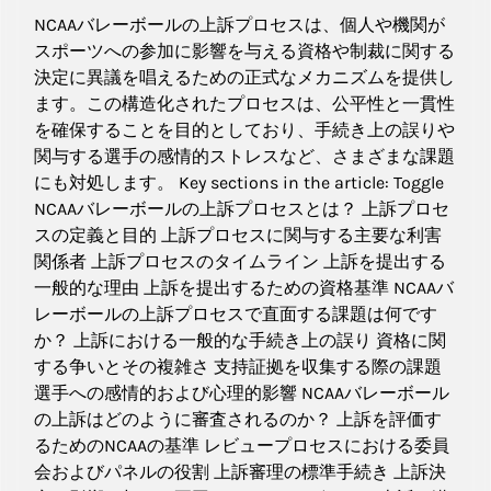
NCAAバレーボールの上訴プロセスは、個人や機関が
スポーツへの参加に影響を与える資格や制裁に関する
決定に異議を唱えるための正式なメカニズムを提供し
ます。この構造化されたプロセスは、公平性と一貫性
を確保することを目的としており、手続き上の誤りや
関与する選手の感情的ストレスなど、さまざまな課題
にも対処します。 Key sections in the article: Toggle
NCAAバレーボールの上訴プロセスとは？ 上訴プロセ
スの定義と目的 上訴プロセスに関与する主要な利害
関係者 上訴プロセスのタイムライン 上訴を提出する
一般的な理由 上訴を提出するための資格基準 NCAAバ
レーボールの上訴プロセスで直面する課題は何です
か？ 上訴における一般的な手続き上の誤り 資格に関
する争いとその複雑さ 支持証拠を収集する際の課題
選手への感情的および心理的影響 NCAAバレーボール
の上訴はどのように審査されるのか？ 上訴を評価す
るためのNCAAの基準 レビュープロセスにおける委員
会およびパネルの役割 上訴審理の標準手続き 上訴決