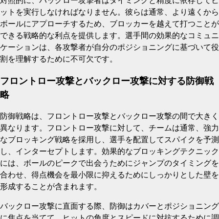
対照的に、バックロー攻撃者はタイミングと精度に依存してヒ
ットを実行しなければなりません。彼らは通常、より遠くから
ボールにアプローチするため、ブロッカーを越えて打つことが
できる戦略的な利点を提供します。選手間の効果的なコミュニ
ケーションは、各攻撃者が自分のポジショニングに基づいて役
割を理解するために不可欠です。
フロントロー攻撃とバックロー攻撃に対する防御戦
略
防御戦略は、フロントロー攻撃とバックロー攻撃の間で大きく
異なります。フロントロー攻撃に対して、チームは通常、強力
なブロッキング戦略を採用し、選手を配置してスパイクを予測
し、インターセプトします。効果的なブロッキングテクニック
には、ボールのピークで出会うためにジャンプのタイミングを
合わせ、得点機会を最小限に抑えるためにしっかりとした壁を
形成することが含まれます。
バックロー攻撃に直面する際、防御はカバーとポジショニング
に焦点を当てて、ヒットの角度とスピードに対抗するために調