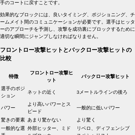
手のコートに戻すことです。
効果的なブロックには、良いタイミング、ポジショニング、チ
ームメイト間のコミュニケーションが必要です。選手はヒッタ
ーのアプローチを予測し、攻撃を成功裏にブロックするために
適切な瞬間にジャンプしなければなりません。
フロントロー攻撃ヒットとバックロー攻撃ヒットの
比較
フロントロー攻撃ヒ
特徴
バックロー攻撃ヒット
ット
選手のポジ
ネットの近く
3メートルラインの後ろ
ション
より高いパワーとス
パワー
一般的に低いパワー
ピード
驚きの要素
あまり驚かない
より驚く
一般的な選
外部ヒッター、ミド
リベロ、ディフェンシブ