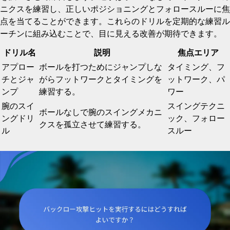
ニクスを練習し、正しいポジショニングとフォロースルーに焦
点を当てることができます。これらのドリルを定期的な練習ル
ーチンに組み込むことで、目に見える改善が期待できます。
ドリル名
説明
焦点エリア
アプロー
ボールを打つためにジャンプしな
タイミング、フ
チとジャ
がらフットワークとタイミングを
ットワーク、パ
ンプ
練習する。
ワー
腕のスイ
スイングテクニ
ボールなしで腕のスイングメカニ
ングドリ
ック、フォロー
クスを孤立させて練習する。
ル
スルー