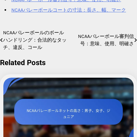
NCAAバレーボールコートの寸法：長さ、幅、マーク
NCAAバレーボールのボール
Post
NCAAバレーボール審判信
ハンドリング：合法的なタッ
号：意味、使用、明確さ
navigation
チ、違反、コール
Related Posts