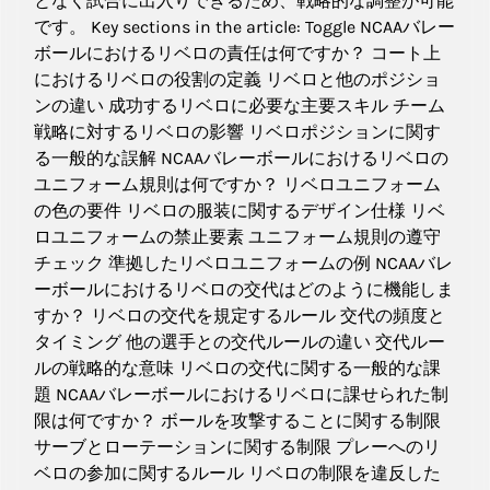
となく試合に出入りできるため、戦略的な調整が可能
です。 Key sections in the article: Toggle NCAAバレー
ボールにおけるリベロの責任は何ですか？ コート上
におけるリベロの役割の定義 リベロと他のポジショ
ンの違い 成功するリベロに必要な主要スキル チーム
戦略に対するリベロの影響 リベロポジションに関す
る一般的な誤解 NCAAバレーボールにおけるリベロの
ユニフォーム規則は何ですか？ リベロユニフォーム
の色の要件 リベロの服装に関するデザイン仕様 リベ
ロユニフォームの禁止要素 ユニフォーム規則の遵守
チェック 準拠したリベロユニフォームの例 NCAAバレ
ーボールにおけるリベロの交代はどのように機能しま
すか？ リベロの交代を規定するルール 交代の頻度と
タイミング 他の選手との交代ルールの違い 交代ルー
ルの戦略的な意味 リベロの交代に関する一般的な課
題 NCAAバレーボールにおけるリベロに課せられた制
限は何ですか？ ボールを攻撃することに関する制限
サーブとローテーションに関する制限 プレーへのリ
ベロの参加に関するルール リベロの制限を違反した