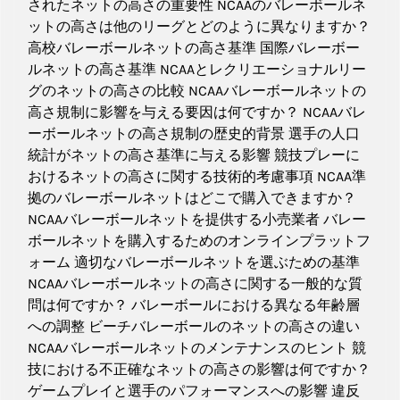
されたネットの高さの重要性 NCAAのバレーボールネ
ットの高さは他のリーグとどのように異なりますか？
高校バレーボールネットの高さ基準 国際バレーボー
ルネットの高さ基準 NCAAとレクリエーショナルリー
グのネットの高さの比較 NCAAバレーボールネットの
高さ規制に影響を与える要因は何ですか？ NCAAバレ
ーボールネットの高さ規制の歴史的背景 選手の人口
統計がネットの高さ基準に与える影響 競技プレーに
おけるネットの高さに関する技術的考慮事項 NCAA準
拠のバレーボールネットはどこで購入できますか？
NCAAバレーボールネットを提供する小売業者 バレー
ボールネットを購入するためのオンラインプラットフ
ォーム 適切なバレーボールネットを選ぶための基準
NCAAバレーボールネットの高さに関する一般的な質
問は何ですか？ バレーボールにおける異なる年齢層
への調整 ビーチバレーボールのネットの高さの違い
NCAAバレーボールネットのメンテナンスのヒント 競
技における不正確なネットの高さの影響は何ですか？
ゲームプレイと選手のパフォーマンスへの影響 違反