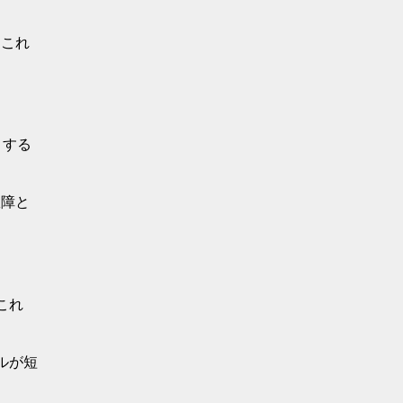
。これ
とする
故障と
これ
ルが短