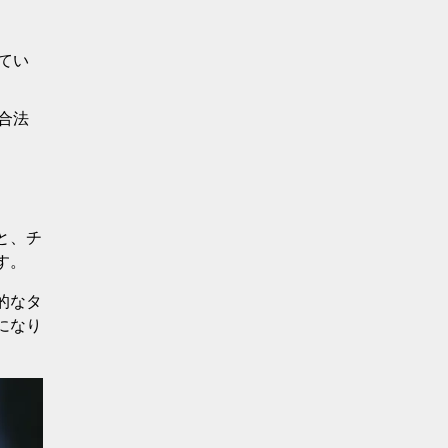
てい
合法
と、チ
す。
的なタ
になり