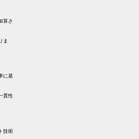
加算さ
りま
準に基
一貫性
ト技術