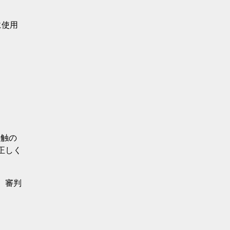
に使用
接触の
正しく
、審判